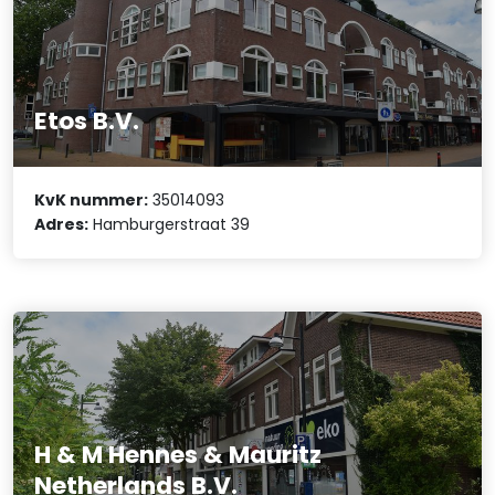
Etos B.V.
KvK nummer:
35014093
Adres:
Hamburgerstraat 39
H & M Hennes & Mauritz
Netherlands B.V.