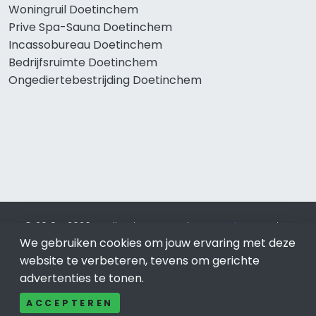
Woningruil Doetinchem
Prive Spa-Sauna Doetinchem
Incassobureau Doetinchem
Bedrijfsruimte Doetinchem
Ongediertebestrijding Doetinchem
© 2019 - 2026 Realisatie en SEO door
SEO-bureau
Lion
Internet. Betaal alleen voor bewezen resultaten?
SEO
We gebruiken cookies om jouw ervaring met deze
optimalisatie No Cure No Pay
.
Doetinchem
is onderdeel van
website te verbeteren, tevens om gerichte
Lion Internet.
advertenties te tonen.
Beeldcredits
ACCEPTEREN