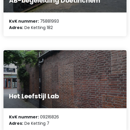
AB-begeleiding Doetinchem
KvK nummer:
75881993
Adres:
De Ketting 182
Het Leefstijl Lab
KvK nummer:
09216826
Adres:
De Ketting 7