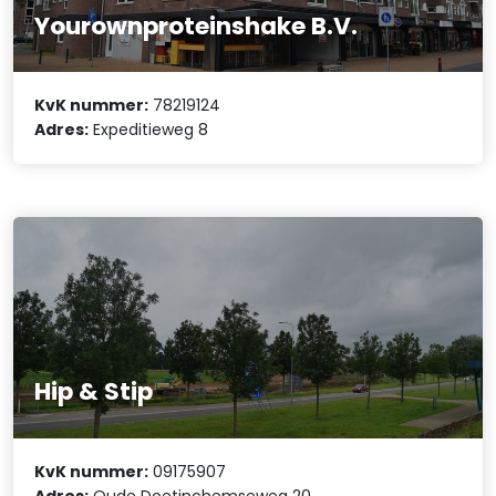
Yourownproteinshake B.V.
KvK nummer:
78219124
Adres:
Expeditieweg 8
Hip & Stip
KvK nummer:
09175907
Adres:
Oude Doetinchemseweg 20