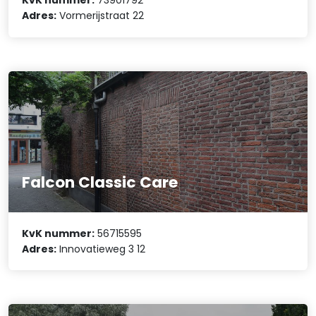
KvK nummer:
73901792
Adres:
Vormerijstraat 22
Falcon Classic Care
KvK nummer:
56715595
Adres:
Innovatieweg 3 12