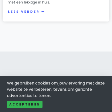
met een lekkage in huis.
LEES VERDER
Doetinchem 0314
We gebruiken cookies om jouw ervaring met deze
Bel ons: 085-04 10 177
website te verbeteren, tevens om gerichte
Contact
advertenties te tonen.
Adverteren
ACCEPTEREN
Over ons