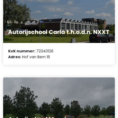
Autorijschool Carla t.h.o.d.n. NXXT
KvK nummer:
72340126
Adres:
Hof van Bern 16