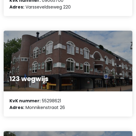
KvK nummer:
09065700
Adres:
Varsseveldseweg 220
123 wegwijs
KvK nummer:
55298621
Adres:
Monnikenstraat 26