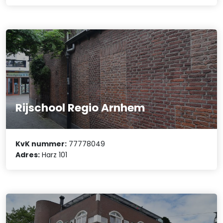
Rijschool Regio Arnhem
KvK nummer:
77778049
Adres:
Harz 101