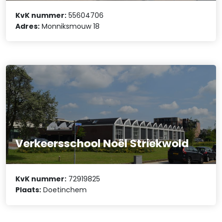
KvK nummer:
55604706
Adres:
Monniksmouw 18
Verkeersschool Noël Striekwold
KvK nummer:
72919825
Plaats:
Doetinchem