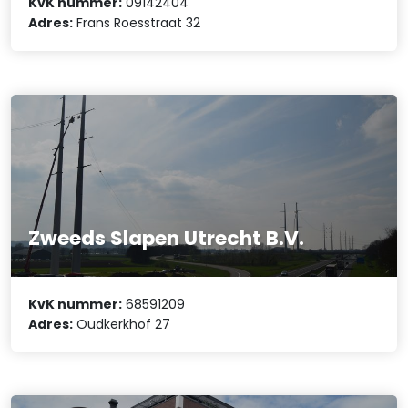
KvK nummer:
09142404
Adres:
Frans Roesstraat 32
Zweeds Slapen Utrecht B.V.
KvK nummer:
68591209
Adres:
Oudkerkhof 27