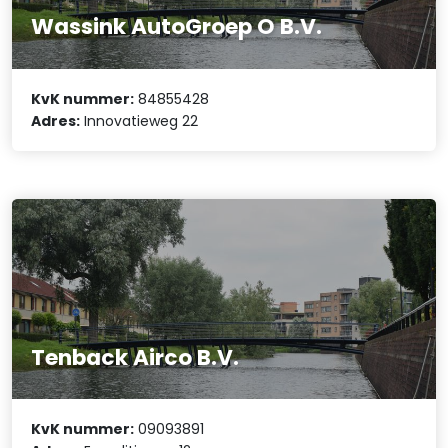
Wassink AutoGroep O B.V.
KvK nummer:
84855428
Adres:
Innovatieweg 22
Tenback Airco B.V.
KvK nummer:
09093891