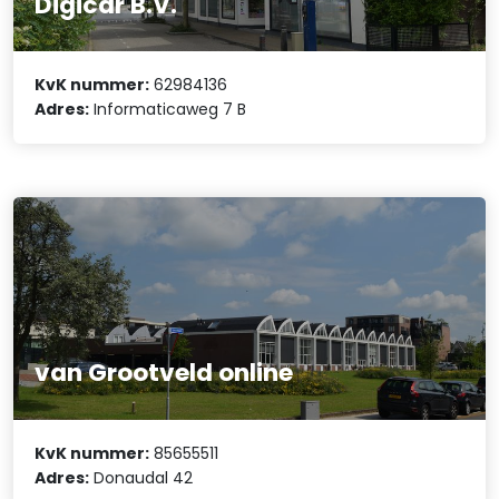
Digicar B.V.
KvK nummer:
62984136
Adres:
Informaticaweg 7 B
van Grootveld online
KvK nummer:
85655511
Adres:
Donaudal 42