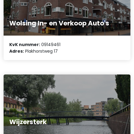
Wolsing In- en Verkoop Auto's
KvK nummer:
09149461
Adres:
Plakhorstweg 17
Wijzersterk