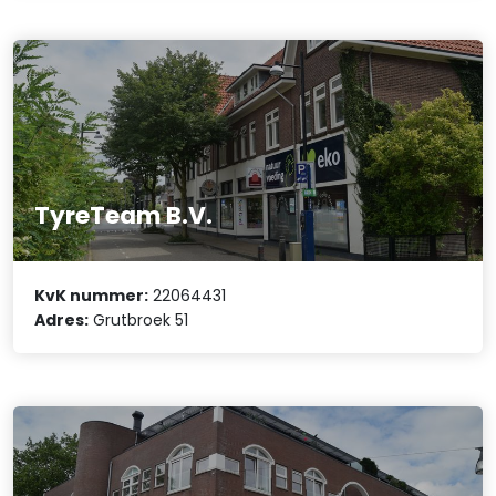
TyreTeam B.V.
KvK nummer:
22064431
Adres:
Grutbroek 51