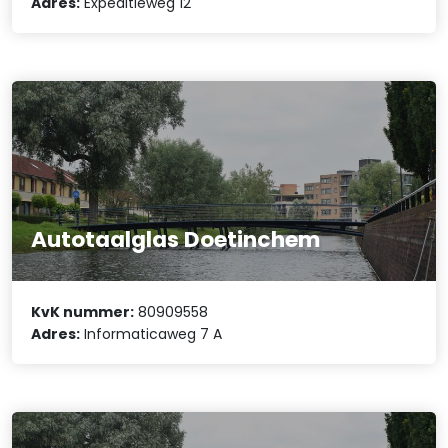
Adres:
Expeditieweg 12
Autotaalglas Doetinchem
KvK nummer:
80909558
Adres:
Informaticaweg 7 A