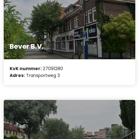
Bever B.V.
KvK nummer:
27091280
Adres:
Transportweg 3