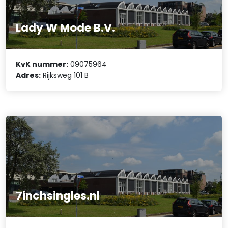
Lady W Mode B.V.
KvK nummer:
09075964
Adres:
Rijksweg 101 B
7inchsingles.nl