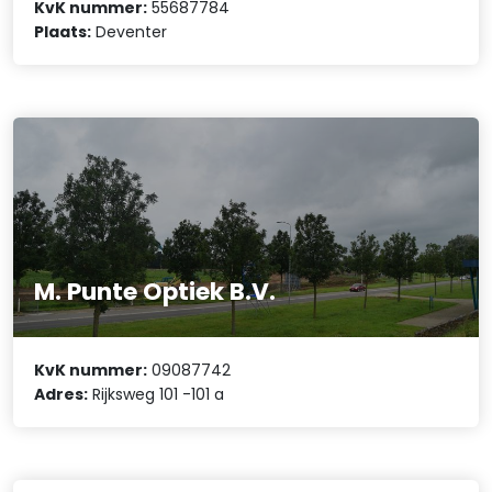
KvK nummer:
55687784
Plaats:
Deventer
M. Punte Optiek B.V.
KvK nummer:
09087742
Adres:
Rijksweg 101 -101 a