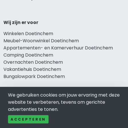
Wij zijn er voor
Winkelen Doetinchem
Meubel-Woonwinkel Doetinchem
Appartementen- en Kamerverhuur Doetinchem
Camping Doetinchem
Overnachten Doetinchem
Vakantiehuis Doetinchem
Bungalowpark Doetinchem
We gebruiken cookies om jouw ervaring met deze
Thema’s
website te verbeteren, tevens om gerichte
advertenties te tonen.
Klussenbedrijf Doetinchem
Notarissen Doetinchem
ACCEPTEREN
Taxateurs Doetinchem