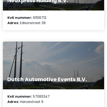
Nedxpress Holding B.V.
KvK nummer:
61106712
Adres:
Edisonstraat 39
Dutch Automotive Events B.V.
KvK nummer:
57083347
Adres:
Hanzestraat 6