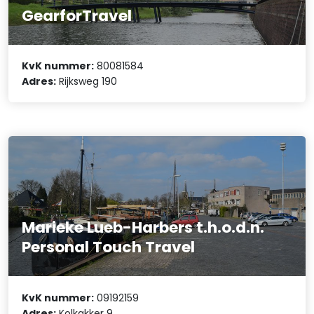
GearforTravel
KvK nummer:
80081584
Adres:
Rijksweg 190
Marieke Lueb-Harbers t.h.o.d.n.
Personal Touch Travel
KvK nummer:
09192159
Adres:
Kolkakker 9