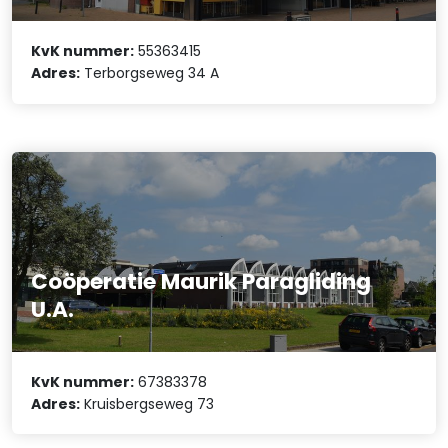
KvK nummer:
55363415
Adres:
Terborgseweg 34 A
Coöperatie Maurik Paragliding
U.A.
KvK nummer:
67383378
Adres:
Kruisbergseweg 73