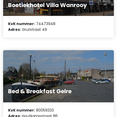
Boetiekhotel Villa Wanrooy
KvK nummer:
74473948
Adres:
Grutstraat 49
Bed & Breakfast Gelre
KvK nummer:
80059333
Adres:
Houtkampstraat 86