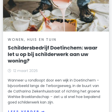
WONEN, HUIS EN TUIN
Schildersbedrijf Doetinchem: waar
let u op bij schilderwerk aan uw
woning?
12 maart 2026
Wanneer u rondloopt door een wijk in Doetinchem –
bijvoorbeeld langs de Terborgseweg, in de buurt van
de Catharina Ziekenhuisstraat of richting het groene
Wehlse Broeklandschap – ziet u al snel hoe bepalend
goed schilderwerk kan zijn.
LEES VERDER