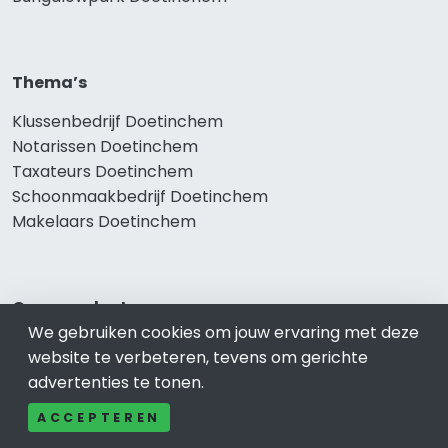
Thema’s
Klussenbedrijf Doetinchem
Notarissen Doetinchem
Taxateurs Doetinchem
Schoonmaakbedrijf Doetinchem
Makelaars Doetinchem
Onze producten
We gebruiken cookies om jouw ervaring met deze
Keuken Doetinchem
website te verbeteren, tevens om gerichte
Vca Doetinchem
advertenties te tonen.
Kledingwinkel Doetinchem
ACCEPTEREN
Website laten maken Doetinchem
Sportschool Doetinchem