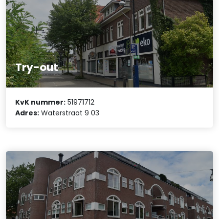
Try-out
KvK nummer:
51971712
Adres:
Waterstraat 9 03