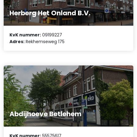
Herberg Het Onland B.V.
KvK nummer:
09199227
Adres:
Rekhemseweg 175
Abdijhoeve Betlehem
KvK nummer:
55575617