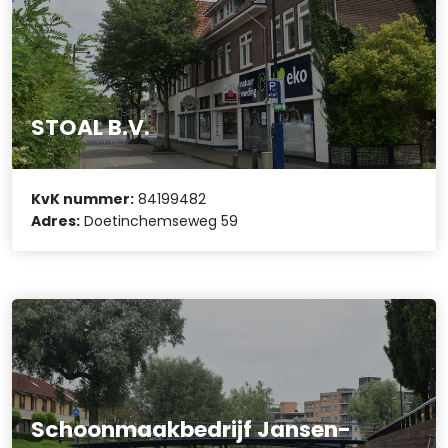
STOAL B.V.
KvK nummer:
84199482
Adres:
Doetinchemseweg 59
Schoonmaakbedrijf Jansen-