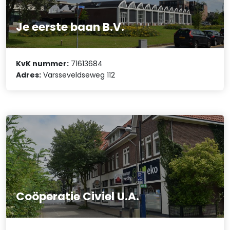
Je eerste baan B.V.
KvK nummer:
71613684
Adres:
Varsseveldseweg 112
Coöperatie Civiel U.A.