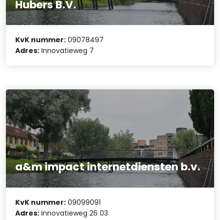
Hubers B.V.
KvK nummer:
09078497
Adres:
Innovatieweg 7
a&m impact internetdiensten b.v.
KvK nummer:
09099091
Adres:
Innovatieweg 26 03