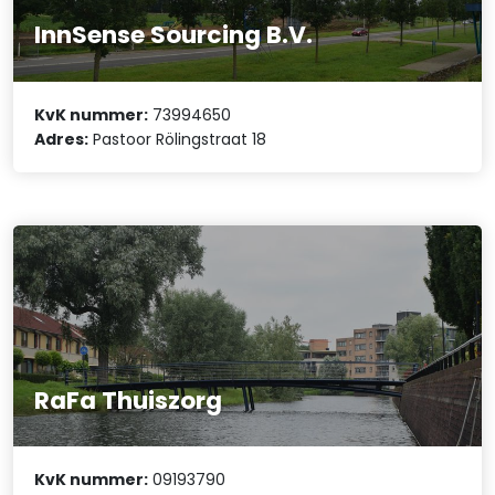
InnSense Sourcing B.V.
KvK nummer:
73994650
Adres:
Pastoor Rölingstraat 18
RaFa Thuiszorg
KvK nummer:
09193790