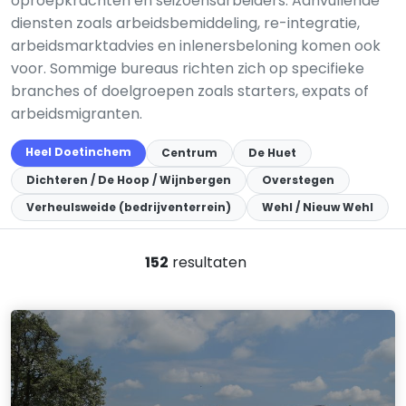
oproepkrachten en seizoensarbeiders. Aanvullende
diensten zoals arbeidsbemiddeling, re-integratie,
arbeidsmarktadvies en inlenersbeloning komen ook
voor. Sommige bureaus richten zich op specifieke
branches of doelgroepen zoals starters, expats of
arbeidsmigranten.
Heel Doetinchem
Centrum
De Huet
Dichteren / De Hoop / Wijnbergen
Overstegen
Verheulsweide (bedrijventerrein)
Wehl / Nieuw Wehl
152
resultaten