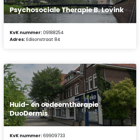
Psychosociale Therapie B. Lovink
KvK nummer:
09188254
Adres:
Edisonstraat 84
Huid- en oedeemtherapie
DuoDermis
KvK nummer:
69909733