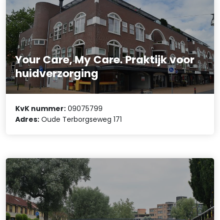
Your Care, My Care. Praktijk voor
huidverzorging
KvK nummer:
09075799
Adres:
Oude Terborgseweg 171