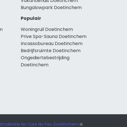
Vakantiehuis Doetinchem
Bungalowpark Doetinchem
Populair
em
Woningruil Doetinchem
Prive Spa-Sauna Doetinchem
Incassobureau Doetinchem
Bedrijfsruimte Doetinchem
Ongediertebestrijding
Doetinchem
imalisatie No Cure No Pay
.
Doetinchem
is