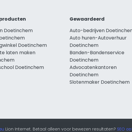
producten
Gewaardeerd
n Doetinchem
Auto-bedrijven Doetinch
oetinchem
Auto huren-Autoverhuur
ngwinkel Doetinchem
Doetinchem
te laten maken
Banden-Bandenservice
nchem
Doetinchem
school Doetinchem
Advocatenkantoren
Doetinchem
Slotenmaker Doetinchem
au
Lion Internet. Betaal alleen voor bewezen resultaten?
SEO opt