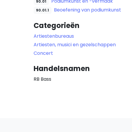
Podiumkunst en -vermaak
90.01
Beoefening van podiumkunst
90.01.1
Categorieën
Artiestenbureaus
Artiesten, musici en gezelschappen
Concert
Handelsnamen
RB Bass