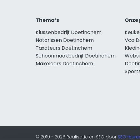
Thema’s
Onze 
Klussenbedrijf Doetinchem
Keuke
Notarissen Doetinchem
Vca D
Taxateurs Doetinchem
Kledi
Schoonmaakbedrijf Doetinchem
Websi
Makelaars Doetinchem
Doeti
Sport
© 2019 - 2026 Realisatie en SEO door
SEO-bure