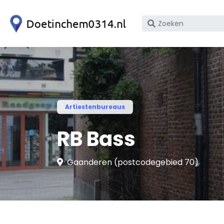
Zoek
op
bedrijfsnaam
of
KvK
nummer
Artiestenbureaus
RB Bass
Gaanderen (postcodegebied 70)