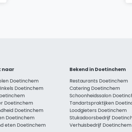
t naar
Bekend in Doetinchem
holen Doetinchem
Restaurants Doetinchem
winkels Doetinchem
Catering Doetinchem
Doetinchem
Schoonheidssalon Doetin
r Doetinchem
Tandartspraktijken Doeti
dheid Doetinchem
Loodgieters Doetinchem
len Doetinchem
Stukadoorsbedrijf Doetin
d eten Doetinchem
Verhuisbedrijf Doetinchem