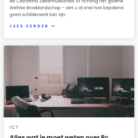
de Catharina Ziekenhuisstraat of richting het groene
Wehlse Broeklandschap – ziet u al snel hoe bepalend
goed schilderwerk kan zijn.
LEES VERDER
ICT
Alles wat je moet weten over Pc