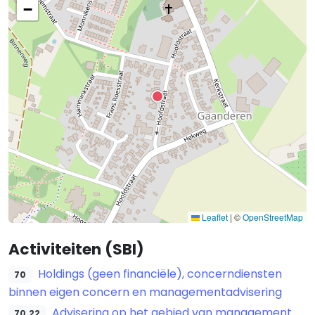
−
Leaflet
|
©
OpenStreetMap
Activiteiten (SBI)
Holdings (geen financiële), concerndiensten
70
binnen eigen concern en managementadvisering
Advisering op het gebied van management
70.22