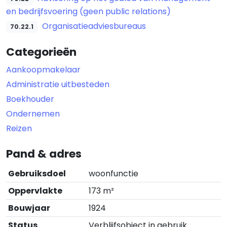
en bedrijfsvoering (geen public relations)
Organisatieadviesbureaus
70.22.1
Categorieën
Aankoopmakelaar
Administratie uitbesteden
Boekhouder
Ondernemen
Reizen
Pand & adres
Gebruiksdoel
woonfunctie
Oppervlakte
173 m²
Bouwjaar
1924
Status
Verblijfsobject in gebruik