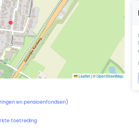
Leaflet
|
©
OpenStreetMap
keringen en pensioenfondsen)
rkte toetreding