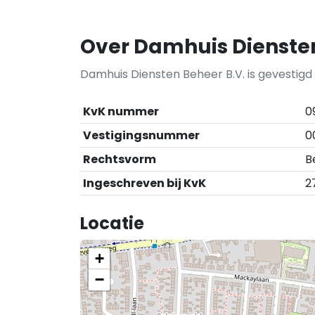
Over Damhuis Diensten
Damhuis Diensten Beheer B.V. is gevestigd
KvK nummer
0
Vestigingsnummer
0
Rechtsvorm
B
Ingeschreven bij KvK
2
Locatie
+
−