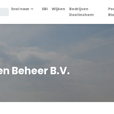
Snel naar
SBI
Wijken
Bedrijven
Pe
Doetinchem
Bl
n Beheer B.V.