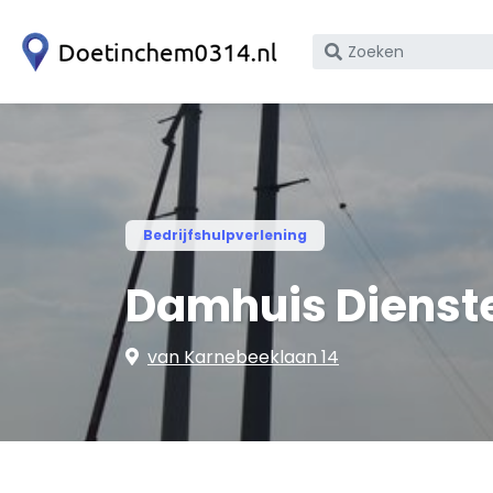
Zoek
op
bedrijfsnaam
of
KvK
nummer
Bedrijfshulpverlening
Damhuis Dienste
van Karnebeeklaan 14