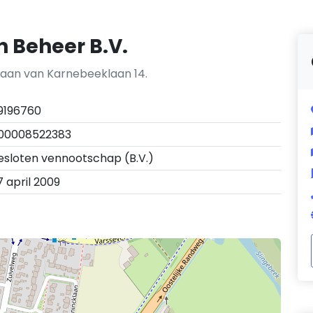
 Beheer B.V.
 aan van Karnebeeklaan 14.
9196760
00008522383
esloten vennootschap (B.V.)
7 april 2009